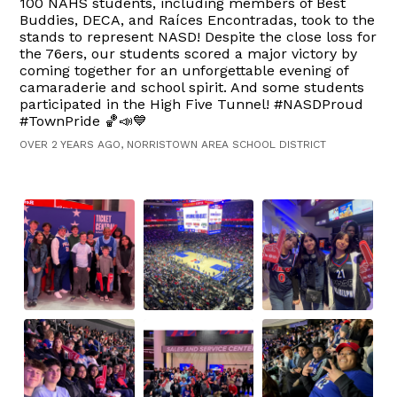
100 NAHS students, including members of Best
Buddies, DECA, and Raíces Encontradas, took to the
stands to represent NASD! Despite the close loss for
the 76ers, our students scored a major victory by
coming together for an unforgettable evening of
camaraderie and school spirit. And some students
participated in the High Five Tunnel! #NASDProud
#TownPride 🏀📣💙
OVER 2 YEARS AGO, NORRISTOWN AREA SCHOOL DISTRICT