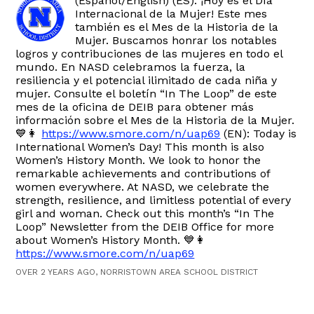
(Español/English) (ES): ¡Hoy es el Día
Internacional de la Mujer! Este mes
también es el Mes de la Historia de la
Mujer. Buscamos honrar los notables
logros y contribuciones de las mujeres en todo el
mundo. En NASD celebramos la fuerza, la
resiliencia y el potencial ilimitado de cada niña y
mujer. Consulte el boletín “In The Loop” de este
mes de la oficina de DEIB para obtener más
información sobre el Mes de la Historia de la Mujer.
💙👩
https://www.smore.com/n/uap69
(EN): Today is
International Women’s Day! This month is also
Women’s History Month. We look to honor the
remarkable achievements and contributions of
women everywhere. At NASD, we celebrate the
strength, resilience, and limitless potential of every
girl and woman. Check out this month’s “In The
Loop” Newsletter from the DEIB Office for more
about Women’s History Month. 💙👩
https://www.smore.com/n/uap69
OVER 2 YEARS AGO, NORRISTOWN AREA SCHOOL DISTRICT