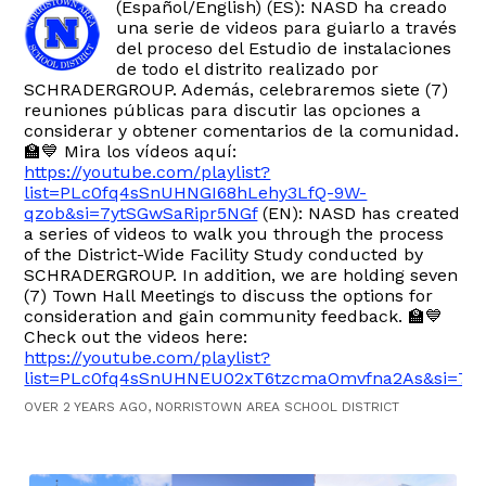
(Español/English) (ES): NASD ha creado
una serie de videos para guiarlo a través
del proceso del Estudio de instalaciones
de todo el distrito realizado por
SCHRADERGROUP. Además, celebraremos siete (7)
reuniones públicas para discutir las opciones a
considerar y obtener comentarios de la comunidad.
🏫💙 Mira los vídeos aquí:
https://youtube.com/playlist?
list=PLc0fq4sSnUHNGI68hLehy3LfQ-9W-
qzob&si=7ytSGwSaRipr5NGf
(EN): NASD has created
a series of videos to walk you through the process
of the District-Wide Facility Study conducted by
SCHRADERGROUP. In addition, we are holding seven
(7) Town Hall Meetings to discuss the options for
consideration and gain community feedback. 🏫💙
Check out the videos here:
https://youtube.com/playlist?
list=PLc0fq4sSnUHNEU02xT6tzcmaOmvfna2As&si=7
OVER 2 YEARS AGO, NORRISTOWN AREA SCHOOL DISTRICT