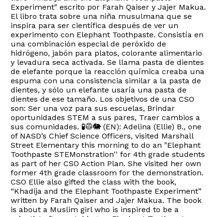
Experiment" escrito por Farah Qaiser y Jajer Makua.
El libro trata sobre una niña musulmana que se
inspira para ser científica después de ver un
experimento con Elephant Toothpaste. Consistía en
una combinación especial de peróxido de
hidrógeno, jabón para platos, colorante alimentario
y levadura seca activada. Se llama pasta de dientes
de elefante porque la reacción química creaba una
espuma con una consistencia similar a la pasta de
dientes, y sólo un elefante usaría una pasta de
dientes de ese tamaño. Los objetivos de una CSO
son: Ser una voz para sus escuelas, Brindar
oportunidades STEM a sus pares, Traer cambios a
sus comunidades. 🧪🥼🐘 (EN): Adelina (Ellie) B., one
of NASD’s Chief Science Officers, visited Marshall
Street Elementary this morning to do an "Elephant
Toothpaste STEMonstration'' for 4th grade students
as part of her CSO Action Plan. She visited her own
former 4th grade classroom for the demonstration.
CSO Ellie also gifted the class with the book,
“Khadija and the Elephant Toothpaste Experiment”
written by Farah Qaiser and Jajer Makua. The book
is about a Muslim girl who is inspired to be a