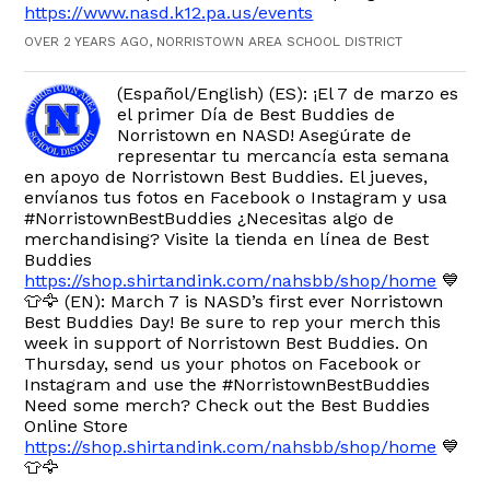
https://www.nasd.k12.pa.us/events
OVER 2 YEARS AGO, NORRISTOWN AREA SCHOOL DISTRICT
(Español/English) (ES): ¡El 7 de marzo es
el primer Día de Best Buddies de
Norristown en NASD! Asegúrate de
representar tu mercancía esta semana
en apoyo de Norristown Best Buddies. El jueves,
envíanos tus fotos en Facebook o Instagram y usa
#NorristownBestBuddies ¿Necesitas algo de
merchandising? Visite la tienda en línea de Best
Buddies
https://shop.shirtandink.com/nahsbb/shop/home
💙
👕🦅 (EN): March 7 is NASD’s first ever Norristown
Best Buddies Day! Be sure to rep your merch this
week in support of Norristown Best Buddies. On
Thursday, send us your photos on Facebook or
Instagram and use the #NorristownBestBuddies
Need some merch? Check out the Best Buddies
Online Store
https://shop.shirtandink.com/nahsbb/shop/home
💙
👕🦅